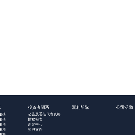
域
投資者關系
潤利船隊
公司活動
服務
公告及委任代表表格
服務
財務報表
服務
新聞中心
服務
招股文件
服務