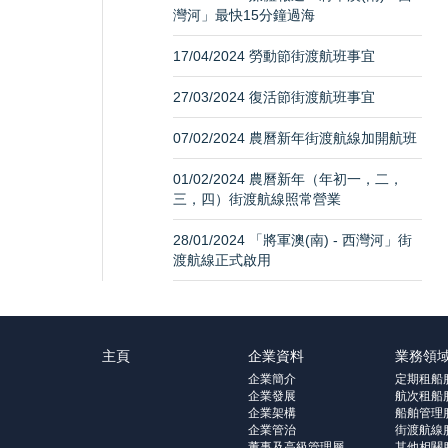
灣河」最快15分鐘過海
17/04/2024 勞動節街渡航班事宜
27/03/2024 復活節街渡航班事宜
07/02/2024 農曆新年街渡航線加開航班
01/02/2024 農曆新年（年初一，二，
三，四）街渡航線照常營業
28/01/2024 「將軍澳(南) - 西灣河」街
渡航線正式啟用
主頁
企業資料
業務領
企業簡介
定期租船
企業發展
航次租船
企業架構
船舶管理
企業管治
街渡航線
董事及高級管理層
其他相關