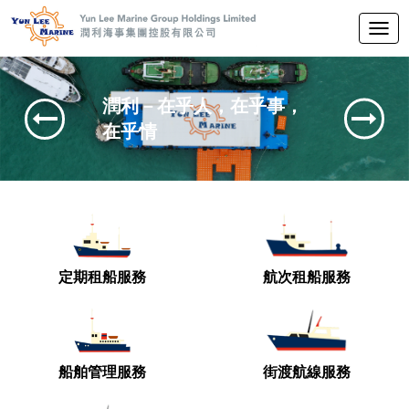
切
换
导
航
潤利－在乎人，在乎事，
在乎情
定期租船服務
航次租船服務
船舶管理服務
街渡航線服務