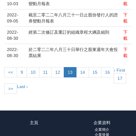
10-03
變動月報表
載
2022-
截至二零二二年八月三十一日止股份發行人的證
下
09-05
券變動月報表
載
2022-
經第二次修訂及重訂的組織章程大綱及細則
下
08-30
載
2022-
於二零二二年八月三十日舉行之股東週年大會投
下
08-30
票結果
載
‹ First
<<
9
10
11
12
13
14
15
16
17
Last ›
>>
主頁
企業資料
企業簡介
企業發展